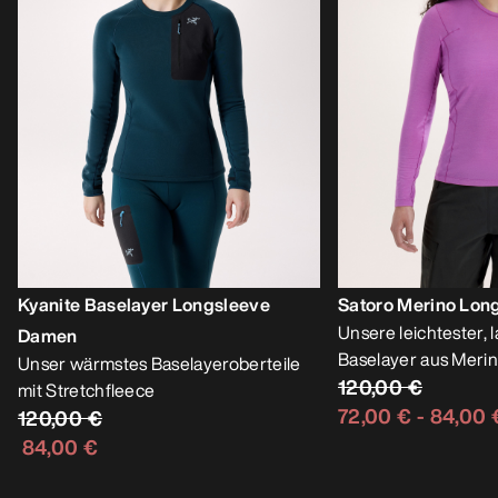
Kyanite Baselayer Longsleeve
Satoro Merino Lo
Unsere leichtester, 
Damen
Baselayer aus Meri
Unser wärmstes Baselayeroberteile
120,00 €
mit Stretchfleece
72,00 €
-
84,00 
120,00 €
84,00 €