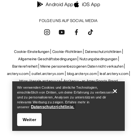
Android App
iOS App
FOLGE UNS AUF SOCIAL MEDIA
Cookie-Einstellungen
Cookie-Richtlinien
Datenschutzrichtlinien
Allgemeine Geschäftsbedingungen
Nutzungsbedingungen
Barrierefreiheit
Meine personenbezogenen Daten nicht verkaufen
Help
arcteryx.com
outlet.arcteryx.com
blog.arcteryx.com
leaf.arcteryx.com
https://resale.arcteryx.ca
Arc'teryx - an Amer Sports Brand
Wir verwenden Cookies und ähnliche Technologien,
einschließlich von Dritten, um deine Erfahrung zu verbessern
und zu personalisieren, Analysen zu unterstützen und dir
relevante Werbung zu zeigen. Erfahre mehr in
Datenschutzrichtlinie.
unserer
Weiter