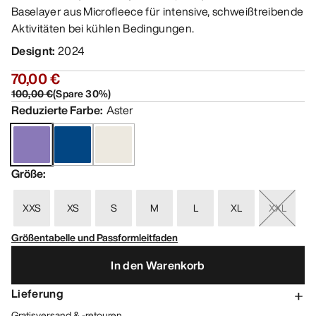
Baselayer aus Microfleece für intensive, schweißtreibende
Aktivitäten bei kühlen Bedingungen.
Designt
:
2024
70,00 €
100,00 €
(
Spare
30
%)
Reduzierte Farbe
:
Aster
Größe
:
XXS
XS
S
M
L
XL
XXL
Größentabelle und Passformleitfaden
In den Warenkorb
Lieferung
Gratisversand & -retouren