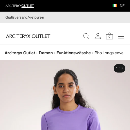
DE
Gratisversand/-
retouren
0
Arc'teryx Outlet
Damen
Funktionswäsche
Rho Longsleeve
DAMEN
1
/
6
HERREN