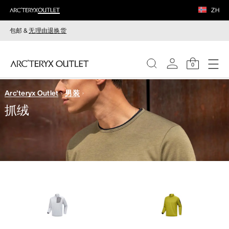
ZH
包邮 &
无理由退换货
0
Arc'teryx Outlet
男装
女装
抓绒
男装