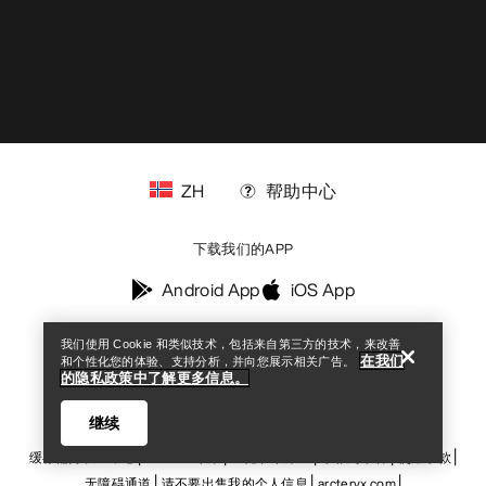
ZH
帮助中心
Help
下载我们的APP
Android App
iOS App
我们使用 Cookie 和类似技术，包括来自第三方的技术，来改善
关注我们的社交媒体账号
在我们
和个性化您的体验、支持分析，并向您展示相关广告。
的隐私政策中了解更多信息。
继续
缓存偏好设置中心
Cookies政策
《隐私政策》
条款与条件
使用条款
无障碍通道
请不要出售我的个人信息
arcteryx.com