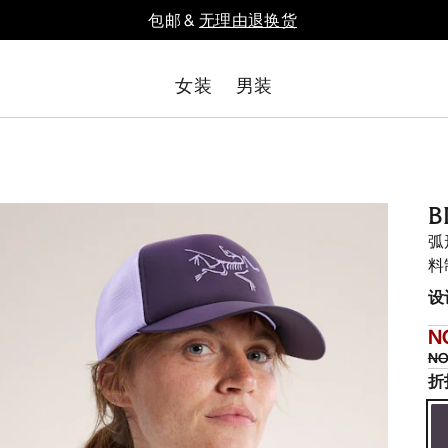
包邮 &
无理由退换货
女装
男装
弧
料
设
N
NO
折