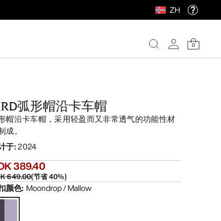
ZH
0
BIRD弧形帽沿卡车帽
形帽沿卡车帽，采用轻盈而又非常透气的功能性材
制成。
计于
:
2024
OK 389.40
K 649.00
(
节省
40
%)
扣颜色
:
Moondrop / Mallow