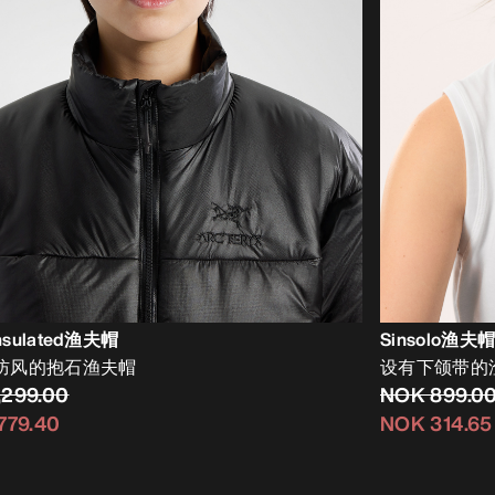
Insulated渔夫帽
Sinsolo渔夫
防风的抱石渔夫帽
设有下颌带的
,299.00
NOK 899.0
779.40
NOK 314.65