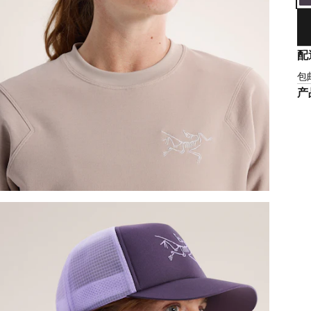
配
包
产