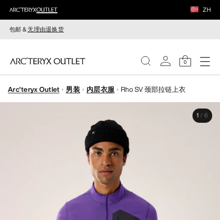
ZH
包邮 &
无理由退换货
0
Arc'teryx Outlet
男装
内层衣服
Rho SV 颈部拉链上衣
女装
1
/
6
男装