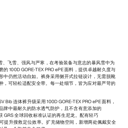
裤可抵御冰雪、飞雪、强风与严寒，在考验装备与意志的暴风雪中为
00D GORE-TEX PRO ePE 面料，提供卓越耐久度与
形中仍然活动自如。裤身采用侧开式拉链设计，无需脱靴
肿，可轻松适配安全带。每一处细节，皆为应对最严苛的
SV Bib 连体裤升级采用 100D GORE-TEX PRO ePE 面料，
品牌中最耐久的防水透气防护，且不含有意添加的
% 获 GRS 全球回收标准认证的再生尼龙。配有轻巧
况下可提升搜救定位效率。扩充储物空间，新增两处佩戴安全