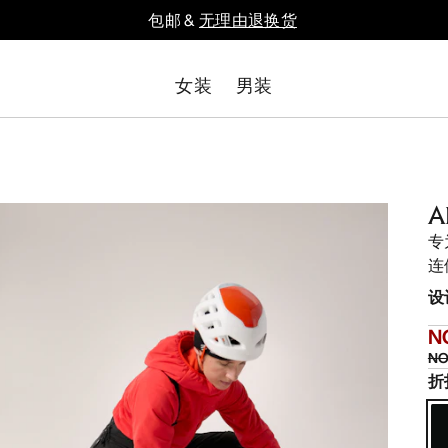
包邮 &
无理由退换货
女装
男装
A
专
连
设
N
NO
折