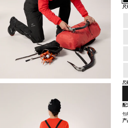
尺
尺
配
包
产