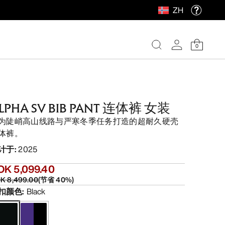
ZH
0
LPHA SV BIB PANT 连体裤 女装
为陡峭高山线路与严寒冬季任务打造的超耐久硬壳
体裤。
计于
:
2025
OK 5,099.40
K 8,499.00
(
节省
40
%)
扣颜色
:
Black