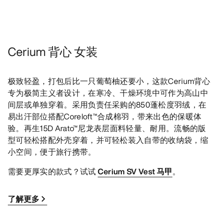
Cerium 背心 女装
极致轻盈，打包后比一只葡萄柚还要小，这款Cerium背心
专为极简主义者设计，在寒冷、干燥环境中可作为高山中
间层或单独穿着。采用负责任采购的850蓬松度羽绒，在
易出汗部位搭配Coreloft™合成棉羽，带来出色的保暖体
验。再生15D Arato™尼龙表层面料轻量、耐用。流畅的版
型可轻松搭配外壳穿着，并可轻松装入自带的收纳袋，缩
小空间，便于旅行携带。
需要更厚实的款式？试试
Cerium SV Vest 马甲
。
了解更多