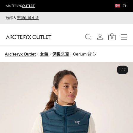
ZH
包邮 &
无理由退换货
0
Arc'teryx Outlet
女装
保暖夹克
Cerium 背心
女装
1
/
7
男装