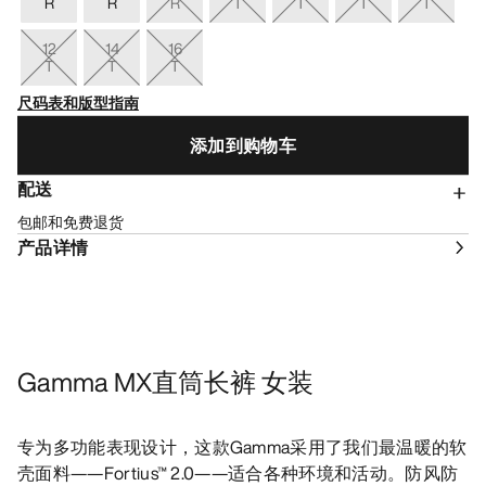
R
R
R
T
T
T
T
12
14
16
T
T
T
尺码表和版型指南
添加到购物车
配送
包邮和免费退货
产品详情
Gamma MX直筒长裤 女装
专为多功能表现设计，这款Gamma采用了我们最温暖的软
壳面料——Fortius™ 2.0——适合各种环境和活动。防风防