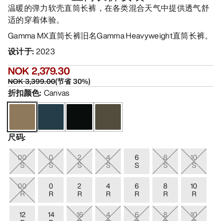
温暖的弹力软壳直筒长裤，在各类混合天气中提供透气舒
适的穿着体验。
Gamma MX直筒长裤旧名Gamma Heavyweight直筒长裤。
设计于
:
2023
NOK 2,379.30
NOK 3,399.00
(
节省
30
%)
折扣颜色
:
Canvas
尺码
:
00
0
2
4
6
8
10
S
S
S
S
S
S
S
00
0
2
4
6
8
10
R
R
R
R
R
R
R
12
14
16
4
6
8
10