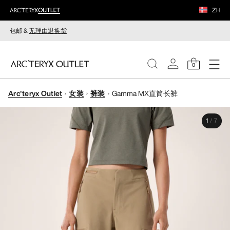
ZH
包邮 &
无理由退换货
0
Arc'teryx Outlet
女装
裤装
Gamma MX直筒长裤
女装
1
/
7
男装