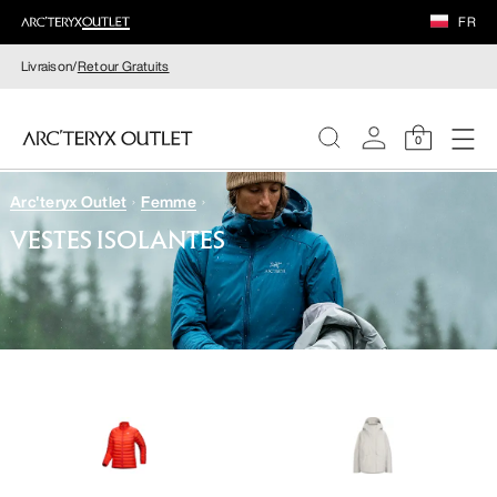
FR
Livraison/
Retour Gratuits
0
Arc'teryx Outlet
Femme
FEMME
VESTES ISOLANTES
HOMME