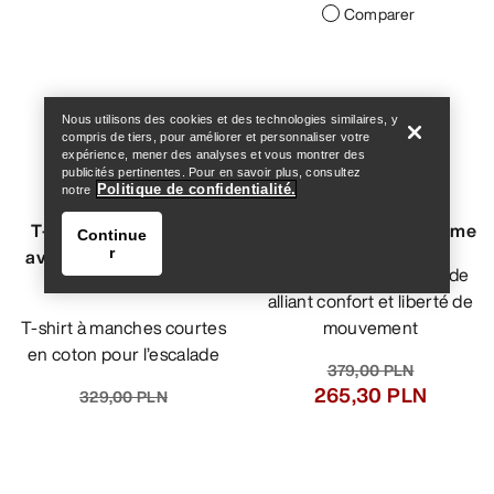
Comparer
Help
Nous utilisons des cookies et des technologies similaires, y
compris de tiers, pour améliorer et personnaliser votre
expérience, mener des analyses et vous montrer des
publicités pertinentes. Pour en savoir plus, consultez
Politique de confidentialité.
notre
T-shirt en coton Kragg
Débardeur Silene Femme
Continue
r
avec petit logo Bird MC
Un débardeur d’escalade
Femme
alliant confort et liberté de
T-shirt à manches courtes
mouvement
en coton pour l’escalade
379,00 PLN
265,30 PLN
329,00 PLN
Help
230,30 PLN
Comparer
Comparer