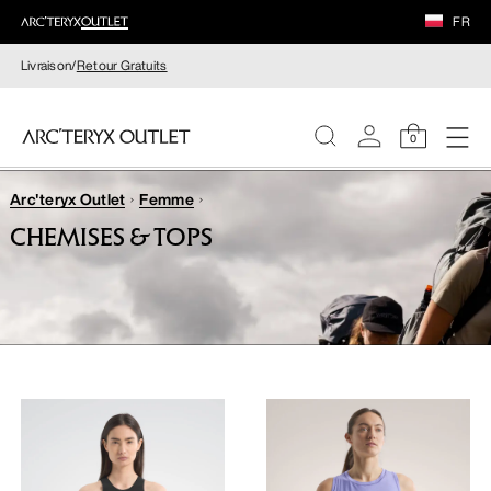
FR
Livraison/
Retour Gratuits
0
Arc'teryx Outlet
Femme
FEMME
CHEMISES & TOPS
HOMME