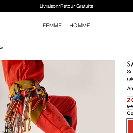
Livraison/
Retour Gratuits
FEMME
HOMME
SV
S
Sa
rai
An
2
3 
Co