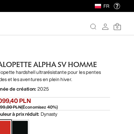
FR
0
ALOPETTE ALPHA SV HOMME
lopette hardshell ultrarésistante pour les pentes
des et les aventures en plein hiver.
née de création
:
2025
 099,40 PLN
499,00 PLN
(
Économisez
40
%)
uleur à prix réduit
:
Dynasty