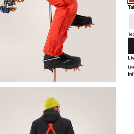
Tai
Tab
Li
Liv
In