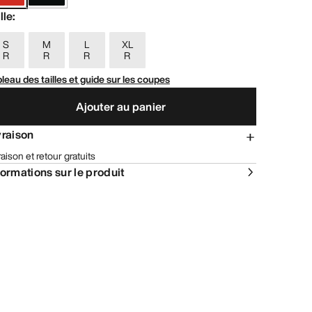
lle
:
S
M
L
XL
R
R
R
R
leau des tailles et guide sur les coupes
Ajouter au panier
vraison
raison et retour gratuits
formations sur le produit