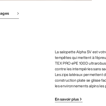
mages
La salopette Alpha SV est votre 
tempêtes qui mettent à l’épre
TEX PRO ePE 100D ultrarobuste
contre les intempéries sans sac
Les zips latéraux permettent de
construction plate se glisse f
les environnements alpins les 
En savoir plus