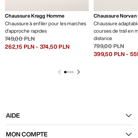
Chaussure Kragg Homme
Chaussure Norvan
Chaussure à enfiler pour les marches
Chaussure adaptable
d’approche rapides
courses de trail en
749,00 PLN
distance
799,00 PLN
262,15 PLN
-
374,50 PLN
399,50 PLN
-
55
AIDE
MON COMPTE