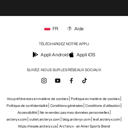
FR
Aide
TÉLÉCHARGEZ NOTRE APPLI
Appli Android
Appli iOS
SUIVEZ-NOUS SUR LES RÉSEAUX SOCIAUX
Vos préférences en matière de cookies
Politique en matière de cookies
Politique de confidentialité
Conditions générales
Conditions d’utilisation
Accessibilité
Ne revendez pas mes données personnelles
arcteryx.com
outlet.arcteryx.com
blog.arcteryx.com
leaf.arcteryx.com
https://resale.arcteryx.ca
Arc'teryx - an Amer Sports Brand