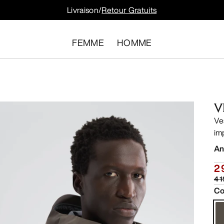
Livraison/
Retour Gratuits
FEMME
HOMME
V
Ve
im
An
2
4 
Co