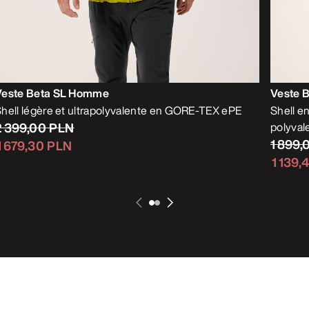
Veste Beta SL Homme
Veste 
hell légère et ultrapolyvalente en GORE-TEX ePE
Shell e
2 399,00 PLN
polyval
1 899,
1 679,30 PLN
1 139,