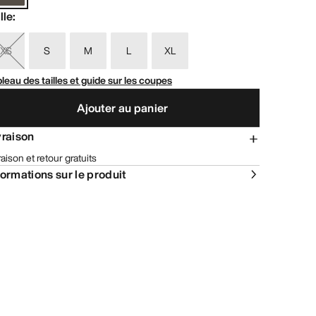
lle
:
XS
S
M
L
XL
leau des tailles et guide sur les coupes
Ajouter au panier
vraison
raison et retour gratuits
formations sur le produit