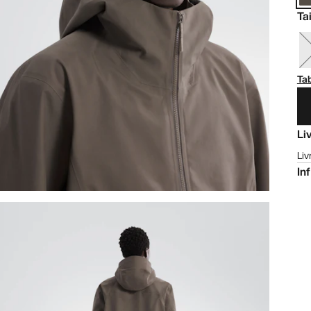
Tai
Tab
Li
Liv
In