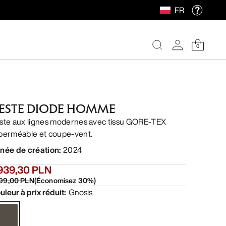
FR
0
ESTE DIODE HOMME
ste aux lignes modernes avec tissu GORE-TEX
perméable et coupe-vent.
née de création
:
2024
 939,30 PLN
199,00 PLN
(
Économisez
30
%)
uleur à prix réduit
:
Gnosis