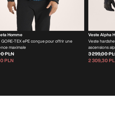
Beta Homme
Veste Alpha
n GORE-TEX ePE conçue pour offrir une
Veste hardshell
ence maximale
ascensions alp
00 PLN
3 299,00 P
40 PLN
2 309,30 P