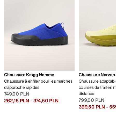
Chaussure Kragg Homme
Chaussure Norvan
Chaussure à enfiler pour les marches
Chaussure adaptable
d’approche rapides
courses de trail en
749,00 PLN
distance
799,00 PLN
262,15 PLN
-
374,50 PLN
399,50 PLN
-
55