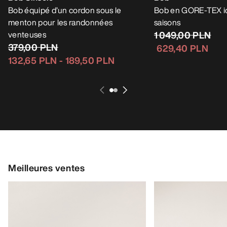
Bob équipé d’un cordon sous le
Bob en GORE-TEX id
menton pour les randonnées
saisons
venteuses
1 049,00 PLN
379,00 PLN
629,40 PLN
132,65 PLN
-
189,50 PLN
Meilleures ventes