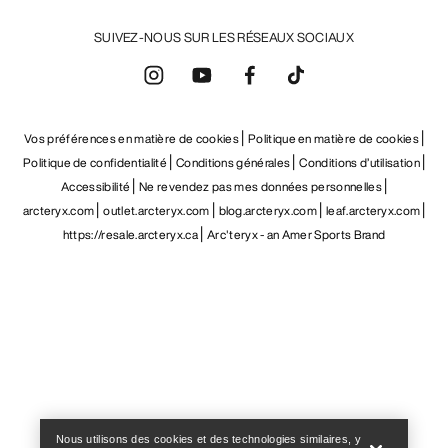
SUIVEZ-NOUS SUR LES RÉSEAUX SOCIAUX
Vos préférences en matière de cookies
Politique en matière de cookies
Politique de confidentialité
Conditions générales
Conditions d’utilisation
Accessibilité
Ne revendez pas mes données personnelles
arcteryx.com
outlet.arcteryx.com
blog.arcteryx.com
leaf.arcteryx.com
https://resale.arcteryx.ca
Arc'teryx - an Amer Sports Brand
Help
Nous utilisons des cookies et des technologies similaires, y