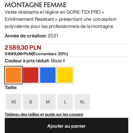
MONTAGNE FEMME
Veste résistante et légère en GORE-TEX PRO «
Extrêmement Resistant », présentant une conception
polyvalente pour les professionnels de la montagne.
Année de création
:
2021
2 589,30 PLN
3 699,00 PLN
(
Économisez
30
%)
Couleur à prix réduit
:
Blaze II
Taille
:
XS
S
M
L
XL
Tableau des tailles et guide sur les coupes
Ajouter au panier