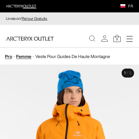
FR
Livraison/
Retour Gratuits
0
Pro
Femme
Veste Pour Guides De Haute Montagne
FEMME
1
/
3
HOMME