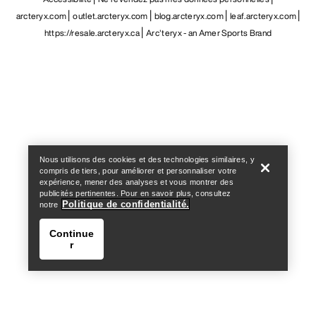
arcteryx.com
outlet.arcteryx.com
blog.arcteryx.com
leaf.arcteryx.com
https://resale.arcteryx.ca
Arc'teryx - an Amer Sports Brand
Help
Nous utilisons des cookies et des technologies similaires, y
compris de tiers, pour améliorer et personnaliser votre
expérience, mener des analyses et vous montrer des
publicités pertinentes. Pour en savoir plus, consultez
Politique de confidentialité.
notre
Continue
r