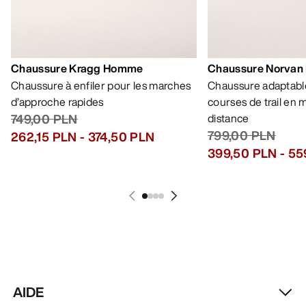
Chaussure Kragg Homme
Chaussure Norvan
Chaussure à enfiler pour les marches
Chaussure adaptable
d’approche rapides
courses de trail en
749,00 PLN
distance
799,00 PLN
262,15 PLN
-
374,50 PLN
399,50 PLN
-
55
AIDE