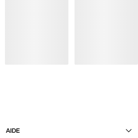
FR
Aide
TÉLÉCHARGEZ NOTRE APPLI
Appli Android
Appli iOS
SUIVEZ-NOUS SUR LES RÉSEAUX SOCIAUX
Vos préférences en matière de cookies
Politique en matière de cookies
Politique de confidentialité
Conditions générales
Conditions d’utilisation
Accessibilité
Ne revendez pas mes données personnelles
arcteryx.com
outlet.arcteryx.com
blog.arcteryx.com
leaf.arcteryx.com
https://resale.arcteryx.ca
Arc'teryx - an Amer Sports Brand