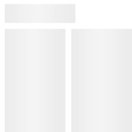
RECEVEZ VOTRE DOSE D’AVENTURE
HEBDOMADAIRE
Toutes les actualités sur nos nouveautés, nos
offres exclusives, nos événements, etc…
directement dans votre boîte mail.