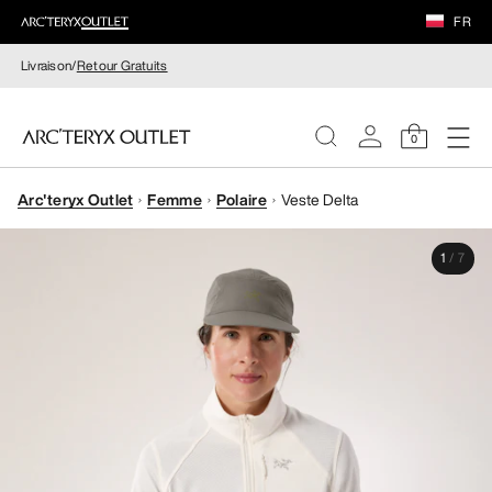
FR
Livraison/
Retour Gratuits
0
Arc'teryx Outlet
Femme
Polaire
Veste Delta
FEMME
1
/
7
HOMME