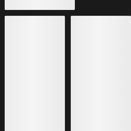
Veste Delta Femme
Veste à capuche 
Veste polaire performante, chaude et
Veste à capuche iso
respirante
ultrarespirante
939,00 PLN
1 549,00 PLN
563,40 PLN
1 084,30 PLN
Meilleures ventes
Chaussure Norvan
Chaussure Kragg Homme
Chaussure adaptable