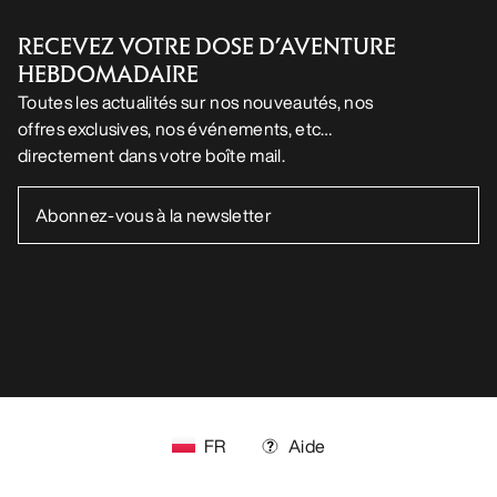
SUIVEZ-NOUS SUR LES RÉSEAUX SOCIAUX
Vos préférences en matière de cookies
Politique en matière de cookies
Politique de confidentialité
Conditions générales
Conditions d’utilisation
Accessibilité
Ne revendez pas mes données personnelles
arcteryx.com
outlet.arcteryx.com
blog.arcteryx.com
leaf.arcteryx.com
https://resale.arcteryx.ca
Arc'teryx - an Amer Sports Brand