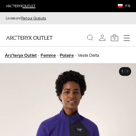
FR
Livraison/
Retour Gratuits
0
Arc'teryx Outlet
Femme
Polaire
Veste Delta
FEMME
1
/
9
HOMME