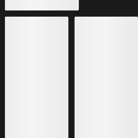
Veste Delta Femme
Veste à capuche 
Veste polaire performante, chaude et
Veste à capuche légè
respirante
performante qui prot
939,00 PLN
419,00 PLN
657,30 PLN
209,50 PLN
Meilleures ventes