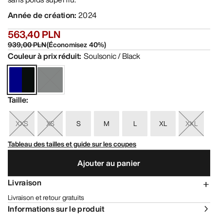
Année de création
:
2024
563,40 PLN
939,00 PLN
(
Économisez
40
%)
Couleur à prix réduit
:
Soulsonic / Black
Taille
:
XXS
XS
S
M
L
XL
XXL
Tableau des tailles et guide sur les coupes
Ajouter au panier
Livraison
Livraison et retour gratuits
Informations sur le produit