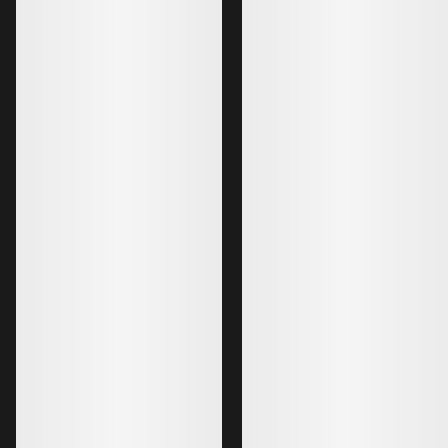
Veste à capuche Atom SL Femme
La veste à capuche Atom la plus
légère, idéale pour les activités
intenses
1 199,00 PLN
839,30 PLN