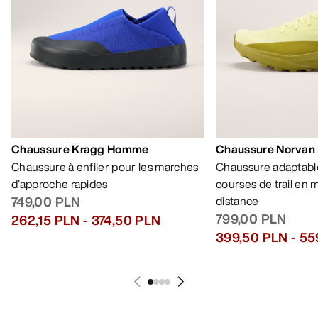
Chaussure Kragg Homme
Chaussure Norvan
Chaussure à enfiler pour les marches
Chaussure adaptable
d’approche rapides
courses de trail en
749,00 PLN
distance
799,00 PLN
262,15 PLN
-
374,50 PLN
399,50 PLN
-
55
AIDE
MON COMPTE