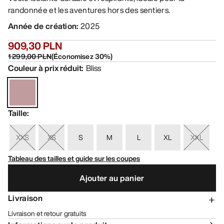
randonnée et les aventures hors des sentiers.
Année de création
:
2025
909,30 PLN
1 299,00 PLN
(
Économisez
30
%)
Couleur à prix réduit
:
Bliss
Taille
:
XXS
XS
S
M
L
XL
XXL
Tableau des tailles et guide sur les coupes
Ajouter au panier
Livraison
Livraison et retour gratuits