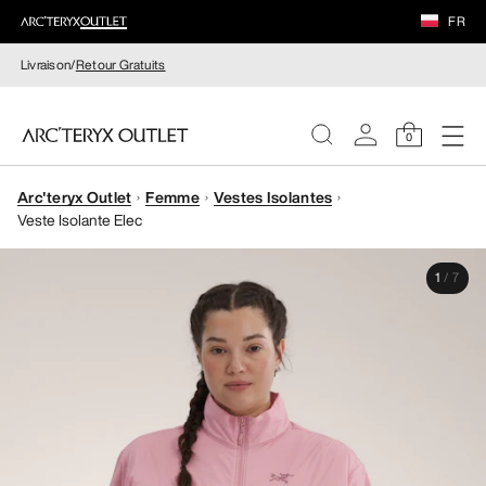
FR
Livraison/
Retour Gratuits
0
Arc'teryx Outlet
Femme
Vestes Isolantes
FEMME
Veste Isolante Elec
HOMME
1
/
7