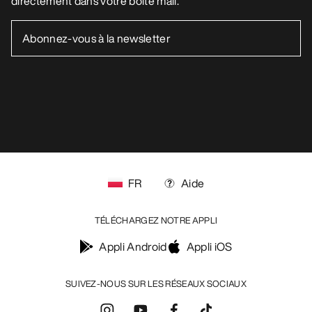
FR
Aide
TÉLÉCHARGEZ NOTRE APPLI
Appli Android
Appli iOS
SUIVEZ-NOUS SUR LES RÉSEAUX SOCIAUX
Vos préférences en matière de cookies
Politique en matière de cookies
Politique de confidentialité
Conditions générales
Conditions d’utilisation
Accessibilité
Ne revendez pas mes données personnelles
arcteryx.com
outlet.arcteryx.com
blog.arcteryx.com
leaf.arcteryx.com
https://resale.arcteryx.ca
Arc'teryx - an Amer Sports Brand