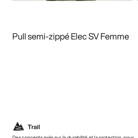
Pull semi-zippé Elec SV Femme
Trail
Des concepts axés sur la durabilité et la protection, pour