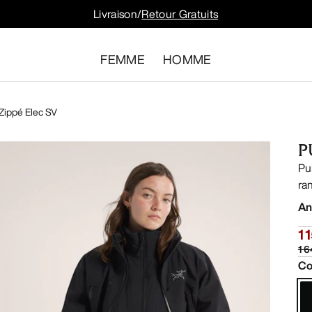
Livraison/
Retour Gratuits
FEMME
HOMME
Zippé Elec SV
P
Pu
ra
An
1 
1 
Co