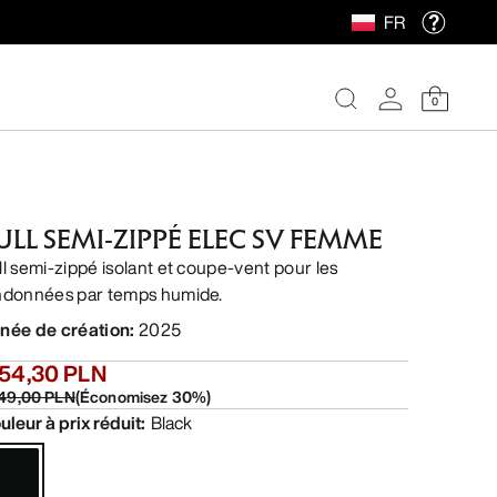
FR
0
ULL SEMI-ZIPPÉ ELEC SV FEMME
ll semi-zippé isolant et coupe-vent pour les
ndonnées par temps humide.
née de création
:
2025
154,30 PLN
649,00 PLN
(
Économisez
30
%)
uleur à prix réduit
:
Black