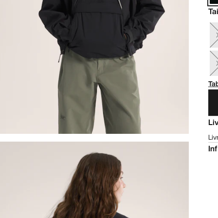
Tai
Tab
Li
Liv
In