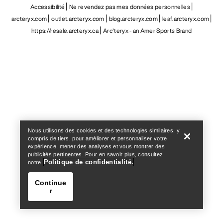
Accessibilité
Ne revendez pas mes données personnelles
arcteryx.com
outlet.arcteryx.com
blog.arcteryx.com
leaf.arcteryx.com
https://resale.arcteryx.ca
Arc'teryx - an Amer Sports Brand
Help
Nous utilisons des cookies et des technologies similaires, y
compris de tiers, pour améliorer et personnaliser votre
expérience, mener des analyses et vous montrer des
publicités pertinentes. Pour en savoir plus, consultez
Politique de confidentialité.
notre
Continue
r