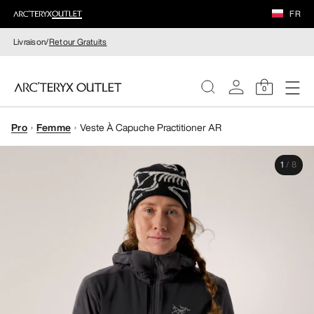
FR
Livraison/
Retour Gratuits
0
Pro
Femme
Veste À Capuche Practitioner AR
FEMME
1
/
8
HOMME