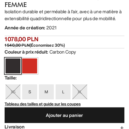
FEMME
Isolation durable et perméable à l'air, avec à une matière à
extensibilité quadridirectionnelle pour plus de mobilité.
Année de création
:
2021
1 078,00 PLN
1 540,00 PLN
(
Économisez
30
%)
Couleur à prix réduit
:
Carbon Copy
Taille
:
XS
S
M
L
XL
Tableau des tailles et guide sur les coupes
Ajouter au panier
Livraison