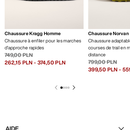
Chaussure Kragg Homme
Chaussure Norvan
Chaussure à enfiler pour les marches
Chaussure adaptable
d’approche rapides
courses de trail en
749,00 PLN
distance
799,00 PLN
262,15 PLN
-
374,50 PLN
399,50 PLN
-
55
AIDE