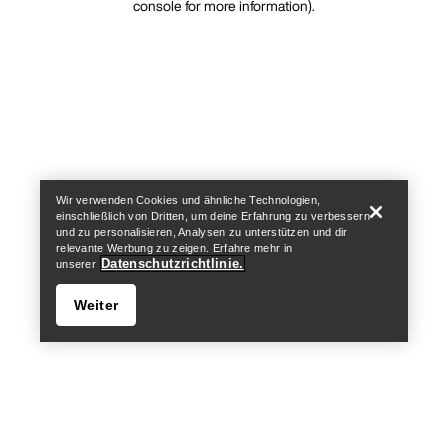
console for more information)
.
Wir verwenden Cookies und ähnliche Technologien,
einschließlich von Dritten, um deine Erfahrung zu verbessern
und zu personalisieren, Analysen zu unterstützen und dir
relevante Werbung zu zeigen. Erfahre mehr in
Datenschutzrichtlinie.
unserer
Weiter