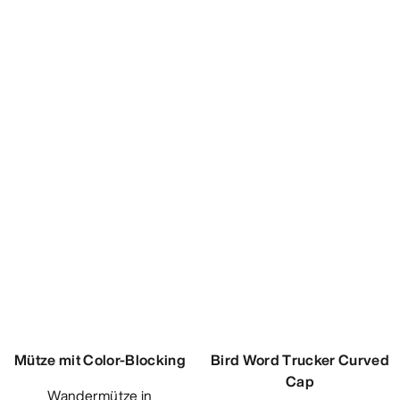
Performance Trucker Cap
Leichte, funktionale Trucker
Cap mit kleinem Packmaß
649,00 SEK
389,40 SEK
Vergleichen
Mütze mit Color-Blocking
Wandermütze in