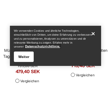
Help
Wir verwenden Cookies und ähnliche Technologien,
einschließlich von Dritten, um deine Erfahrung zu verbessern
und zu personalisieren, Analysen zu unterstützen und dir
Mütze mit breitem
relevante Werbung zu zeigen. Erfahre mehr in
Rippenmuster
Datenschutzrichtlinie.
unserer
Mütze aus Merinowolle für
Weiter
Tagestouren und den Alltag
799,00 SEK
479,40 SEK
Vergleichen
Help
Rope Handschuh
Strapazierfähiger