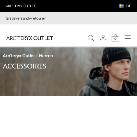
DE
Gratisversand/-
retouren
0
Arc'teryx Outlet
Herren
DAMEN
ACCESSOIRES
HERREN