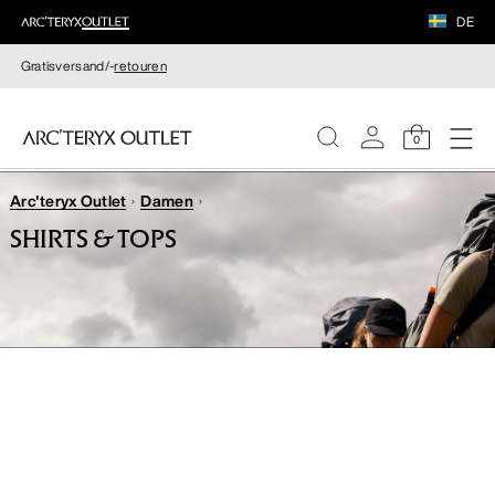
DE
Gratisversand/-
retouren
0
Arc'teryx Outlet
Damen
DAMEN
SHIRTS & TOPS
HERREN