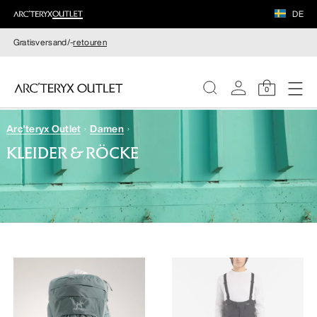
DE
Gratisversand/-
retouren
0
Arc'teryx Outlet
Damen
DAMEN
KLEIDER & RÖCKE
HERREN