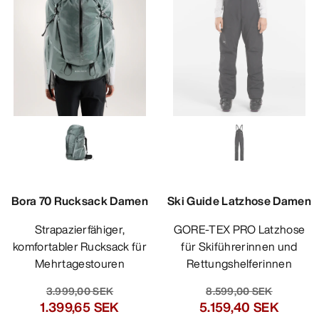
Bora 70 Rucksack Damen
Ski Guide Latzhose Damen
Strapazierfähiger,
GORE-TEX PRO Latzhose
komfortabler Rucksack für
für Skiführerinnen und
Mehrtagestouren
Rettungshelferinnen
3.999,00 SEK
8.599,00 SEK
1.399,65 SEK
5.159,40 SEK