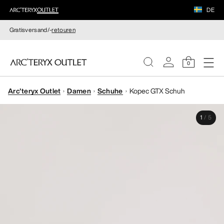
DE
Gratisversand/-
retouren
0
Arc'teryx Outlet
Damen
Schuhe
Kopec GTX Schuh
DAMEN
1
/
5
HERREN