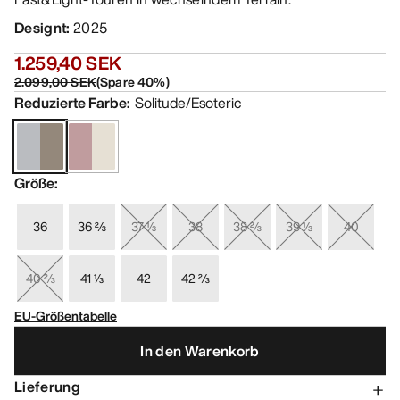
Designt
:
2025
1.259,40 SEK
2.099,00 SEK
(
Spare
40
%)
Reduzierte Farbe
:
Solitude/Esoteric
Größe
:
36
36 ⅔
37 ⅓
38
38 ⅔
39 ⅓
40
40 ⅔
41 ⅓
42
42 ⅔
EU-Größentabelle
In den Warenkorb
Lieferung