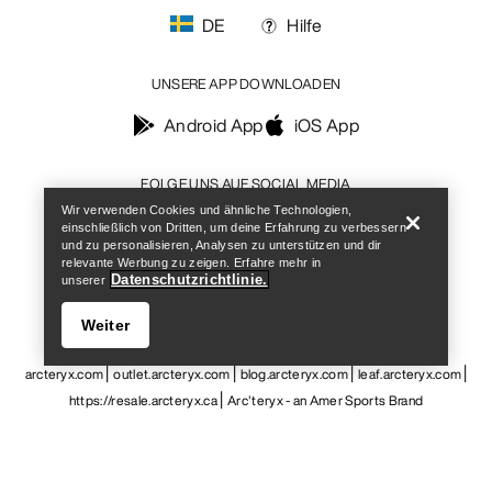
DE
Hilfe
UNSERE APP DOWNLOADEN
Android App
iOS App
Help
FOLGE UNS AUF SOCIAL MEDIA
Wir verwenden Cookies und ähnliche Technologien,
einschließlich von Dritten, um deine Erfahrung zu verbessern
und zu personalisieren, Analysen zu unterstützen und dir
relevante Werbung zu zeigen. Erfahre mehr in
Datenschutzrichtlinie.
unserer
Cookie-Einstellungen
Cookie-Richtlinien
Datenschutzrichtlinien
Allgemeine Geschäftsbedingungen
Nutzungsbedingungen
Weiter
Barrierefreiheit
Meine personenbezogenen Daten nicht verkaufen
arcteryx.com
outlet.arcteryx.com
blog.arcteryx.com
leaf.arcteryx.com
https://resale.arcteryx.ca
Arc'teryx - an Amer Sports Brand
Help