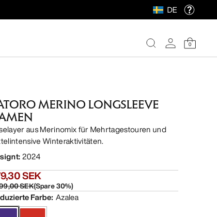
DE
0
ATORO MERINO LONGSLEEVE
AMEN
selayer aus Merinomix für Mehrtagestouren und
ttelintensive Winteraktivitäten.
signt
:
2024
79,30 SEK
399,00 SEK
(
Spare
30
%)
duzierte Farbe
:
Azalea