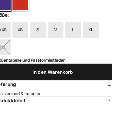
öße
:
XXS
XS
S
M
L
XL
XXL
ößentabelle und Passformleitfaden
In den Warenkorb
eferung
tisversand & -retouren
oduktdetail