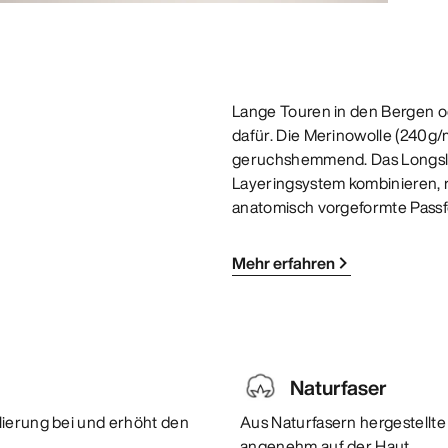
Lange Touren in den Bergen od
dafür. Die Merinowolle (240g/m
geruchshemmend. Das Longsleev
Layeringsystem kombinieren, r
anatomisch vorgeformte Passf
Mehr erfahren
Naturfaser
lierung bei und erhöht den
Aus Naturfasern hergestellte 
angenehm auf der Haut.