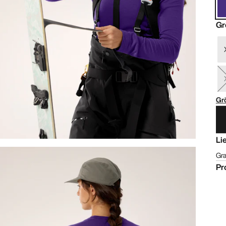
Gr
Gr
Li
Gra
Pr