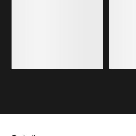
Satoro Merino Longsleeve Damen
Unsere leichtester, langärmeliger Baselayer aus
N
Merinomix
1.299,00 SEK
779,40 SEK
-
909,30 SEK
Bestseller