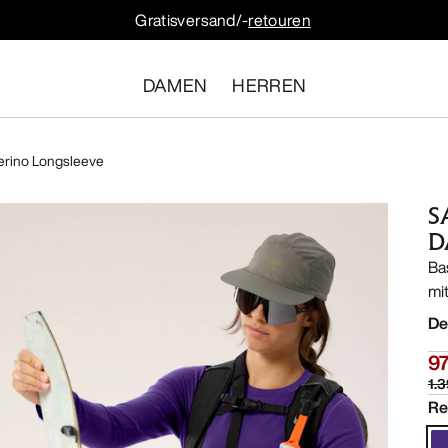
Gratisversand/-
retouren
DAMEN
HERREN
erino Longsleeve
S
D
Ba
mi
De
9
1.
Re