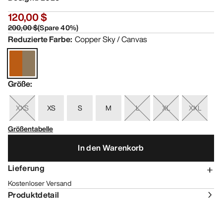
120,00 $
200,00 $
(
Spare
40
%)
Reduzierte Farbe
:
Copper Sky / Canvas
Größe
:
XXS
XS
S
M
L
XL
XXL
Größentabelle
In den Warenkorb
Lieferung
Kostenloser Versand
Produktdetail