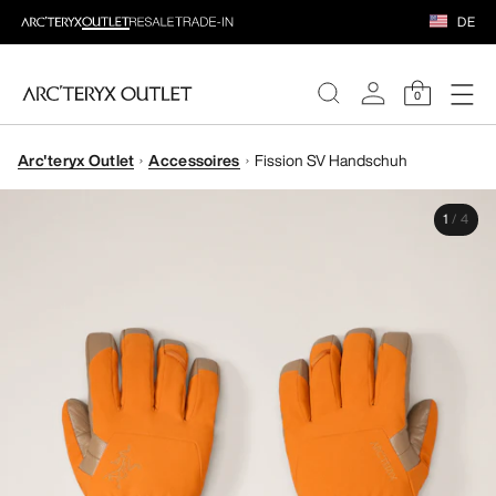
DE
0
Arc'teryx Outlet
Accessoires
Fission SV Handschuh
DAMEN
1
/
4
HERREN