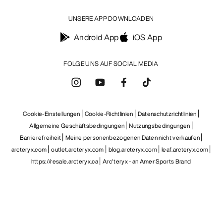
UNSERE APP DOWNLOADEN
Android App
iOS App
FOLGE UNS AUF SOCIAL MEDIA
Cookie-Einstellungen
Cookie-Richtlinien
Datenschutzrichtlinien
Allgemeine Geschäftsbedingungen
Nutzungsbedingungen
Barrierefreiheit
Meine personenbezogenen Daten nicht verkaufen
arcteryx.com
outlet.arcteryx.com
blog.arcteryx.com
leaf.arcteryx.com
https://resale.arcteryx.ca
Arc'teryx - an Amer Sports Brand