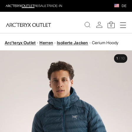
DE
0
Arc'teryx Outlet
Herren
Isolierte Jacken
Cerium Hoody
DAMEN
1
/
10
HERREN