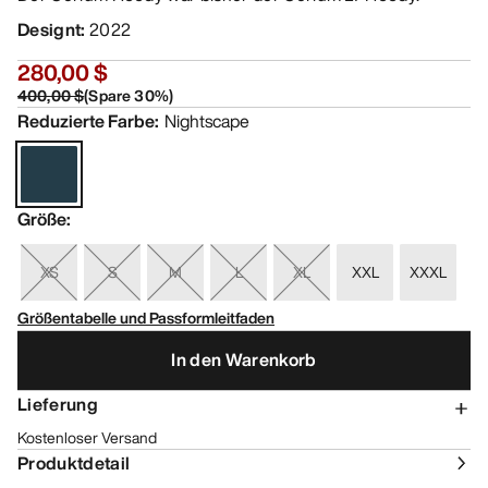
Designt
:
2022
280,00 $
400,00 $
(
Spare
30
%)
Reduzierte Farbe
:
Nightscape
Größe
:
XS
S
M
L
XL
XXL
XXXL
Größentabelle und Passformleitfaden
In den Warenkorb
Lieferung
Kostenloser Versand
Produktdetail