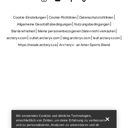
Cookie-Einstellungen
Cookie-Richtlinien
Datenschutzrichtlinien
Allgemeine Geschäftsbedingungen
Nutzungsbedingungen
Barrierefreiheit
Meine personenbezogenen Daten nicht verkaufen
arcteryx.com
outlet.arcteryx.com
blog.arcteryx.com
leaf.arcteryx.com
https://resale.arcteryx.ca
Arc'teryx - an Amer Sports Brand
Help
Wir verwenden Cookies und ähnliche Technologien,
einschließlich von Dritten, um deine Erfahrung zu verbessern
und zu personalisieren, Analysen zu unterstützen und dir