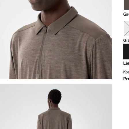
Gr
Gr
Li
Ko
Pr