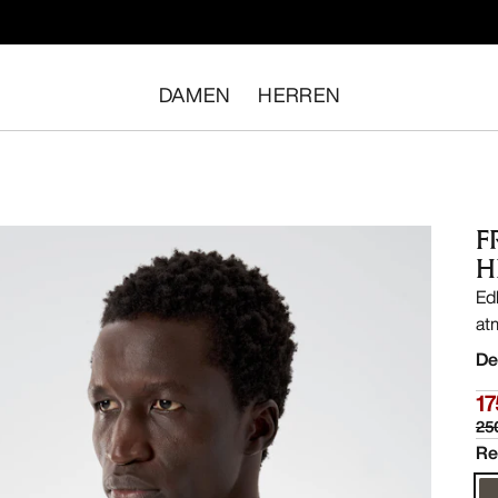
DAMEN
HERREN
F
H
Ed
at
De
17
25
Re