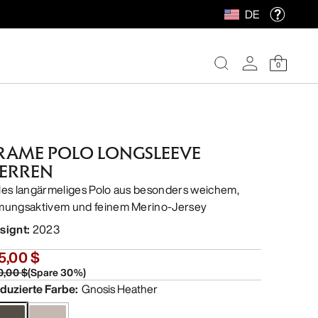
DE
0
RAME POLO LONGSLEEVE
ERREN
les langärmeliges Polo aus besonders weichem,
mungsaktivem und feinem Merino-Jersey
signt
:
2023
5,00 $
0,00 $
(
Spare
30
%)
duzierte Farbe
:
Gnosis Heather