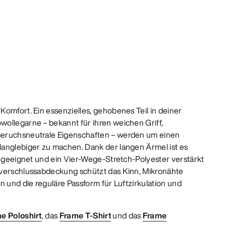
Komfort. Ein essenzielles, gehobenes Teil in deiner
ollegarne – bekannt für ihren weichen Griff,
geruchsneutrale Eigenschaften – werden um einen
anglebiger zu machen. Dank der langen Ärmel ist es
it geeignet und ein Vier-Wege-Stretch-Polyester verstärkt
ßverschlussabdeckung schützt das Kinn, Mikronähte
n und die reguläre Passform für Luftzirkulation und
e Poloshirt
, das
Frame T-Shirt
und das
Frame