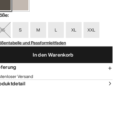
öße
:
XS
S
M
L
XL
XXL
ößentabelle und Passformleitfaden
In den Warenkorb
eferung
stenloser Versand
oduktdetail