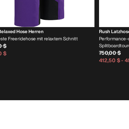
Relaxed Hose Herren
Rush Latzhos
ste Freeridehose mit relaxtem Schnitt
Performance-or
0 $
Splitboardtou
750,00 $
0 $
412,50 $
-
4