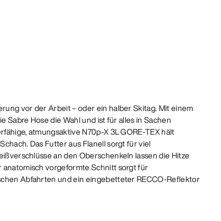
ung vor der Arbeit – oder ein halber Skitag. Mit einem
ie Sabre Hose die Wahl und ist für alles in Sachen
ierfähige, atmungsaktive N70p-X 3L GORE-TEX hält
chach. Das Futter aus Flanell sorgt für viel
Reißverschlüsse an den Oberschenkeln lassen die Hitze
 anatomisch vorgeformte Schnitt sorgt für
schen Abfahrten und ein eingebetteter RECCO-Reflektor