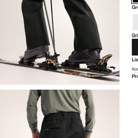
Gr
Gr
Li
Ko
Pr