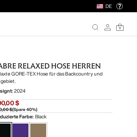
DE
0
ABRE RELAXED HOSE HERREN
laxte GORE-TEX Hose für das Backcountry und
igebiet.
signt
:
2024
90,00 $
0,00 $
(
Spare
40
%)
duzierte Farbe
:
Black