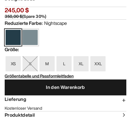
245,00 $
350,00 $
(
Spare
30
%)
Reduzierte Farbe
:
Nightscape
Größe
:
XS
S
M
L
XL
XXL
Größentabelle und Passformleitfaden
In den Warenkorb
Lieferung
Kostenloser Versand
Produktdetail