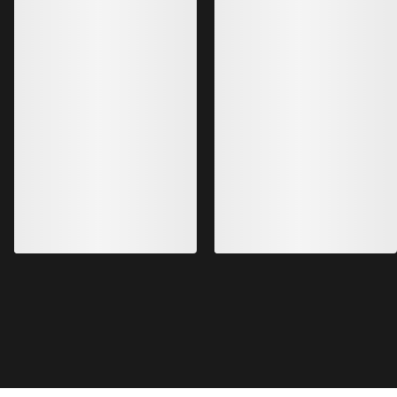
Kragg Shoe Herren
Norvan LD 4 Schuh
Verschlussloser Schuh für den
Anpassungsfähiger 
schnellen Zustieg
lange Einheiten
160,00 $
170,00 $
56,00 $
-
80,00 $
102,00 $
-
119,00
HILFE