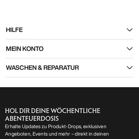
arcteryx.com
outlet.arcteryx.com
blog.arcteryx.com
leaf.arcteryx.com
https://resale.arcteryx.ca
Arc'teryx - an Amer Sports Brand