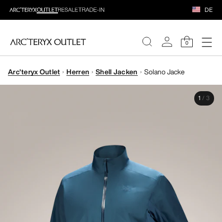
DE
0
Arc'teryx Outlet
Herren
Shell Jacken
Solano Jacke
DAMEN
1
/
3
HERREN