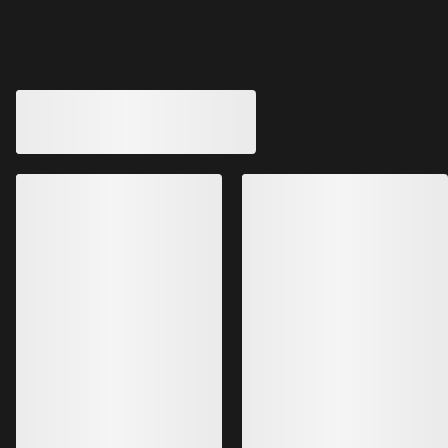
Das könnte dir auch gefallen
Ralle Isolierte Jacke Herren
Beta SL Jacke Her
GORE-TEX Jacke mit Coreloft™
Leichte, extrem viels
Isolierung
GORE-TEX ePE
650,00 $
500,00 $
455,00 $
350,00 $
Bestseller