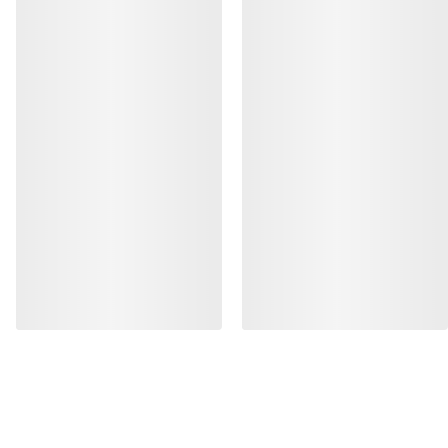
DE
Hilfe
UNSERE APP DOWNLOADEN
Android App
iOS App
FOLGE UNS AUF SOCIAL MEDIA
Cookie-Einstellungen
Cookie-Richtlinien
Datenschutzrichtlinien
Allgemeine Geschäftsbedingungen
Nutzungsbedingungen
Barrierefreiheit
Meine personenbezogenen Daten nicht verkaufen