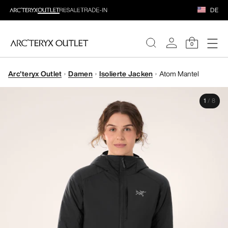
DE
0
Arc'teryx Outlet
Damen
Isolierte Jacken
Atom Mantel
DAMEN
1
/
8
HERREN