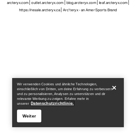
arcteryx.com
outlet.arcteryx.com
blog.arcteryx.com
leaf.arcteryx.com
https://resale.arcteryx.ca
Arc'teryx - an Amer Sports Brand
Help
Wir verwenden Cookies und ähnliche Technologien,
einschließlich von Dritten, um deine Erfahrung zu verbessern
und zu personalisieren, Analysen zu unterstützen und dir
relevante Werbung zu zeigen. Erfahre mehr in
Datenschutzrichtlinie.
unserer
Weiter