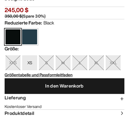
245,00 $
350,00 $
(
Spare
30
%)
Reduzierte Farbe
:
Black
Größe
:
XXS
XS
S
M
L
XL
XXL
Größentabelle und Passformleitfaden
In den Warenkorb
Lieferung
Kostenloser Versand
Produktdetail