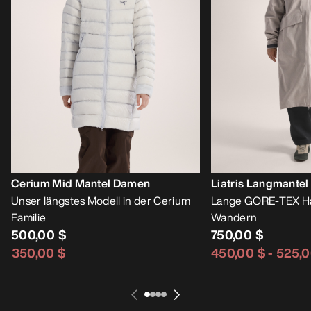
Cerium Mid Mantel Damen
Liatris Langmante
Unser längstes Modell in der Cerium
Lange GORE-TEX Ha
Familie
Wandern
500,00 $
750,00 $
350,00 $
450,00 $
-
525,0