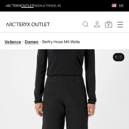
DE
0
Veilance
Damen
Belfry Hose Mit Wolle
DAMEN
1
/
8
HERREN