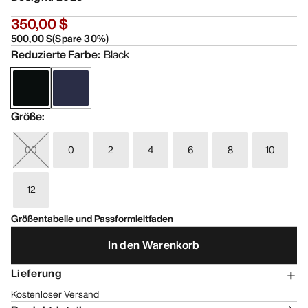
350,00 $
500,00 $
(
Spare
30
%)
Reduzierte Farbe
:
Black
Größe
:
00
0
2
4
6
8
10
12
Größentabelle und Passformleitfaden
In den Warenkorb
Lieferung
Kostenloser Versand