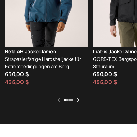
Beta AR Jacke Damen
Liatris Jacke Dam
Strapazierfähige Hardshelljacke für
GORE-TEX Bergsport
Extrembedingungen am Berg
Stauraum
650,00 $
650,00 $
455,00 $
455,00 $