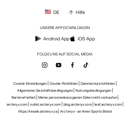
DE
Hilfe
UNSERE APP DOWNLOADEN
Android App
iOS App
FOLGE UNS AUF SOCIAL MEDIA
Cookie-Einstellungen
Cookie-Richtlinien
Datenschutzrichtlinien
Allgemeine Geschäftsbedingungen
Nutzungsbedingungen
Barrierefreiheit
Meine personenbezogenen Daten nicht verkaufen
arcteryx.com
outlet.arcteryx.com
blog.arcteryx.com
leaf.arcteryx.com
https://resale.arcteryx.ca
Arc'teryx - an Amer Sports Brand