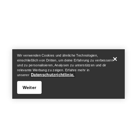
Help
Wir verwenden Cookies und ähnliche Technologien,
einschließlich von Dritten, um deine Erfahrung zu verbessern
und zu personalisieren, Analysen zu unterstützen und dir
relevante Werbung zu zeigen. Erfahre mehr in
Datenschutzrichtlinie.
unserer
Weiter
Help