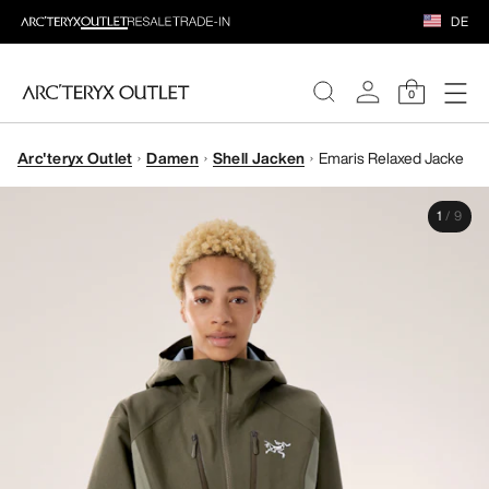
DE
0
Arc'teryx Outlet
Damen
Shell Jacken
Emaris Relaxed Jacke
DAMEN
1
/
9
HERREN