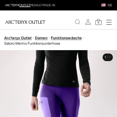
DE
0
Arc'teryx Outlet
Damen
Funktionswäsche
DAMEN
Satoro Merino Funktionsunterhose
HERREN
1
/
7