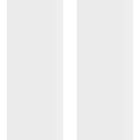
Bird Curved Brim Trucker
Cap
Word Mütze
Leichte, atmungsaktive
Warme Mütze aus
Trucker Cap mit Logo
wiederverwerteten
Materialien
€ 55,00
€ 33,00
€ 50,00
€ 30,00
Vergleichen
Vergleichen