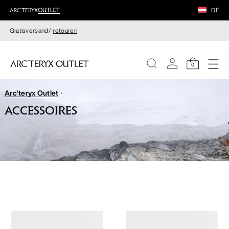
DE
Gratisversand/-
retouren
0
Arc'teryx Outlet
DAMEN
ACCESSOIRES
HERREN