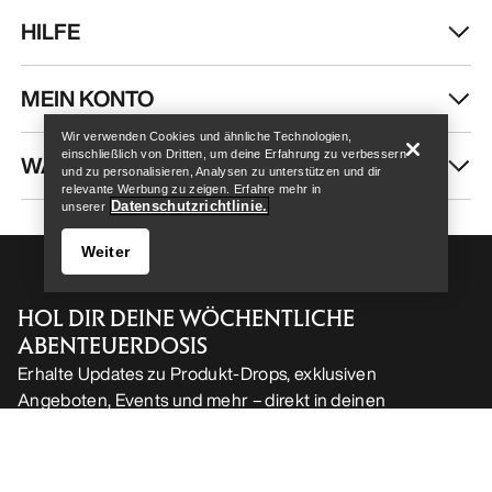
Help
Wir verwenden Cookies und ähnliche Technologien,
Mütze mit breitem
einschließlich von Dritten, um deine Erfahrung zu verbessern
und zu personalisieren, Analysen zu unterstützen und dir
Rippenmuster
Rope Handschuh
relevante Werbung zu zeigen. Erfahre mehr in
Datenschutzrichtlinie.
unserer
Mütze aus Merinowolle für
Strapazierfähiger
Tagestouren und den Alltag
Handschuh für Seilarbeiten
Weiter
€ 70,00
€ 110,00
€ 42,00
€ 66,00
Vergleichen
Vergleichen
Help