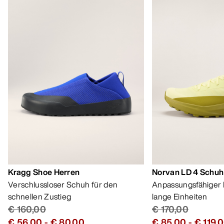
€ 30,00
€ 25,00
-
€ 30,0
Bestseller