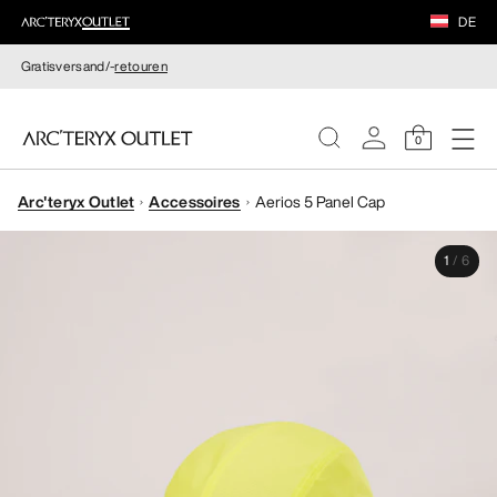
DE
Gratisversand/-
retouren
0
Arc'teryx Outlet
Accessoires
Aerios 5 Panel Cap
DAMEN
1
/
6
HERREN