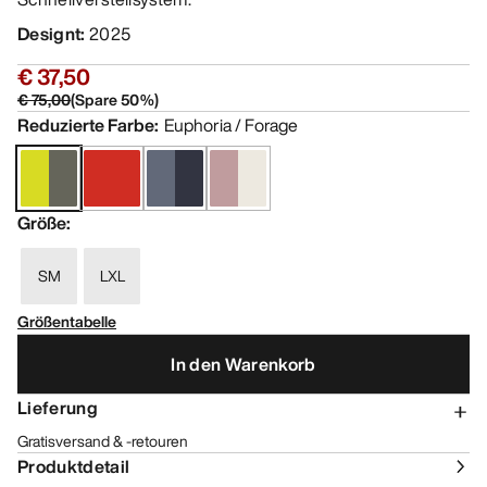
Designt
:
2025
€ 37,50
€ 75,00
(
Spare
50
%)
Reduzierte Farbe
:
Euphoria / Forage
Größe
:
SM
LXL
Größentabelle
In den Warenkorb
Lieferung
Gratisversand & -retouren
Produktdetail