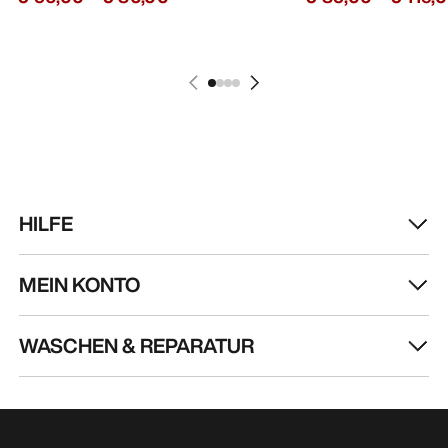
Kragg Shoe Herren
Norvan LD 4 Schuh
Verschlussloser Schuh für den
Anpassungsfähiger 
schnellen Zustieg
lange Einheiten
€ 160,00
€ 170,00
€ 56,00
-
€ 80,00
€ 85,00
-
€ 119,