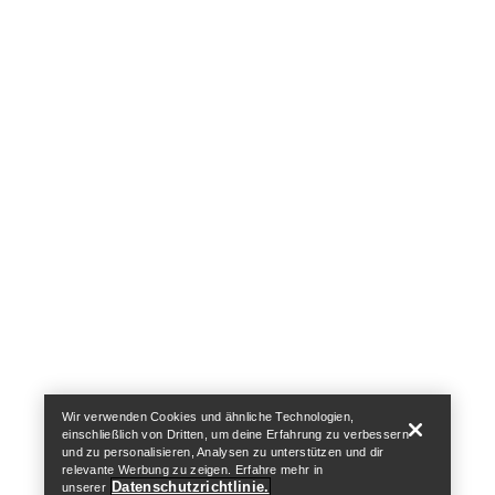
Cookie-Einstellungen
Cookie-Richtlinien
Datenschutzrichtlinien
Allgemeine Geschäftsbedingungen
Nutzungsbedingungen
Barrierefreiheit
Meine personenbezogenen Daten nicht verkaufen
arcteryx.com
outlet.arcteryx.com
blog.arcteryx.com
leaf.arcteryx.com
https://resale.arcteryx.ca
Arc'teryx - an Amer Sports Brand
Help
Wir verwenden Cookies und ähnliche Technologien,
einschließlich von Dritten, um deine Erfahrung zu verbessern
und zu personalisieren, Analysen zu unterstützen und dir
relevante Werbung zu zeigen. Erfahre mehr in
Datenschutzrichtlinie.
unserer