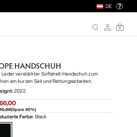
DE
0
OPE HANDSCHUH
t Leder verstärkter Softshell-Handschuh zum
hen am kurzen Seil und Rettungsarbeiten.
signt
:
2022
 66,00
110,00
(
Spare
40
%)
duzierte Farbe
:
Black