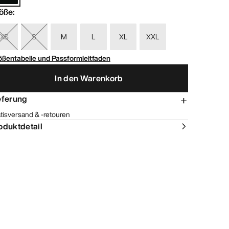
öße
:
XS
S
M
L
XL
XXL
ößentabelle und Passformleitfaden
In den Warenkorb
eferung
tisversand & -retouren
oduktdetail