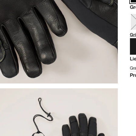
Gr
Gr
Li
Gra
Pr