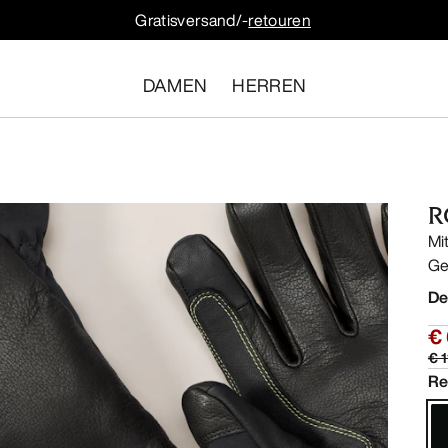
Gratisversand/-
retouren
DAMEN
HERREN
R
Mi
Ge
De
€
€ 
Re