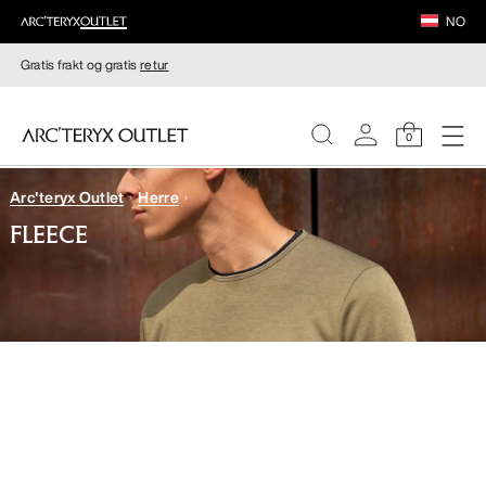
NO
Gratis frakt og gratis
retur
0
Arc'teryx Outlet
Herre
DAMER
FLEECE
HERRER