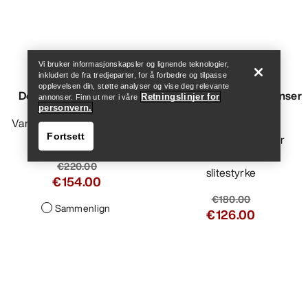
Help
Vi bruker informasjonskapsler og lignende teknologier,
inkludert de fra tredjeparter, for å forbedre og tilpasse
opplevelsen din, støtte analyser og vise deg relevante
Delta Hettejakke Herre
Konseal Crew Neck Genser
Retningslinjer for
annonser. Finn ut mer i våre
personvern.
Herre
Varm, pustende og teknisk
Fortsett
hettejakke i fleece
Crew neck-genser for
klatrere med ekstra
€220.00
slitestyrke
€154.00
€180.00
Sammenlign
€126.00
Help
Sammenlign