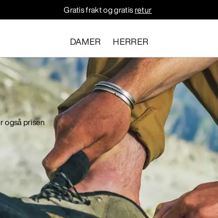
Gratis frakt og gratis
retur
DAMER
HERRER
er også prisen