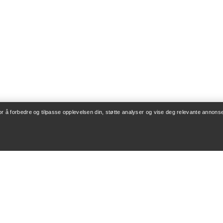
for å forbedre og tilpasse opplevelsen din, støtte analyser og vise deg relevante annonse
ONTO
VASK OG REPARA
og levering
Produktpleie