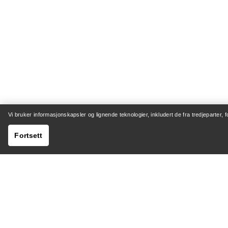
Vi bruker informasjonskapsler og lignende teknologier, inkludert de fra tredjeparter, 
Fortsett
HJELP
MIN K
Kundeservicesenter
Sending 