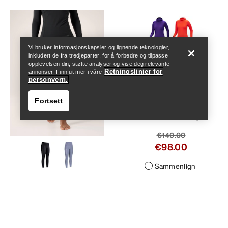
Help
Vi bruker informasjonskapsler og lignende teknologier,
inkludert de fra tredjeparter, for å forbedre og tilpasse
opplevelsen din, støtte analyser og vise deg relevante
Satoro Merinoull
Retningslinjer for
annonser. Finn ut mer i våre
personvern.
Hettegenser Dame
Fortsett
Lett underlag av
Merinoblanding
€140.00
€98.00
Sammenlign
Help
Rho Underdel Dame
Allsidig, lett undertøy