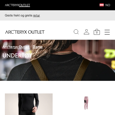
NO
Gratis frakt og gratis
retur
0
Arc'teryx Outlet
Dame
DAMER
UNDERTØY
HERRER