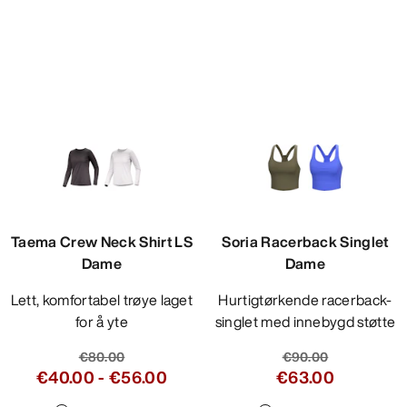
Taema Crew Neck Shirt LS
Soria Racerback Singlet
Dame
Dame
Lett, komfortabel trøye laget
Hurtigtørkende racerback-
for å yte
singlet med innebygd støtte
€80.00
€90.00
€40.00
-
€56.00
€63.00