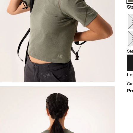
St
St
Le
Gra
Pr