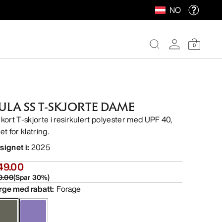
NO
0
ULA SS T-SKJORTE DAME
 kort T-skjorte i resirkulert polyester med UPF 40,
et for klatring.
signet i
:
2025
49.00
0.00
(
Spar
30
%)
rge med rabatt
:
Forage