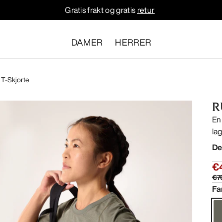
Gratis frakt og gratis
retur
DAMER
HERRER
 T-Skjorte
R
En
lag
De
€
€7
Fa