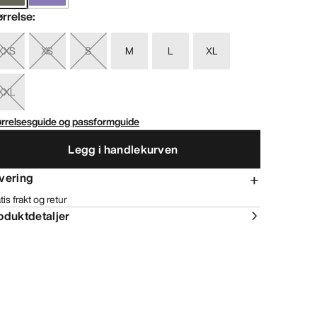
ørrelse
:
XXS
XS
S
M
L
XL
XXL
ørrelsesguide og passformguide
Legg i handlekurven
vering
tis frakt og retur
oduktdetaljer