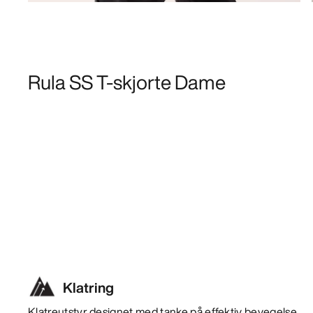
Rula SS T-skjorte Dame
Klatring
Klatreutstyr designet med tanke på effektiv bevegelse