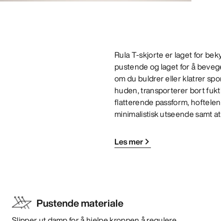
Rula T-skjorte er laget for bek
pustende og laget for å beveg
om du buldrer eller klatrer spor
huden, transporterer bort fuk
flatterende passform, hofteleng
minimalistisk utseende samt at 
Les mer
Pustende materiale
Slipper ut damp for å hjelpe kroppen å regulere