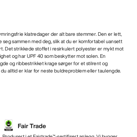
ymringsfrie klatredager der alt bare stemmer. Den er lett,
e seg sammen med deg, slik at du er komfortabel uansett
t. Det strikkede stoffet i resirkulert polyester er mykt mot
tighet og har UPF 40 som beskytter mot solen. En
de og ribbestrikket krage sørger for et stilrent og
du alltid er klar for neste buldreproblem eller taulengde.
Fair Trade
Produsert i et Fairtrade™-sertifisert anlegg. Vi bygger