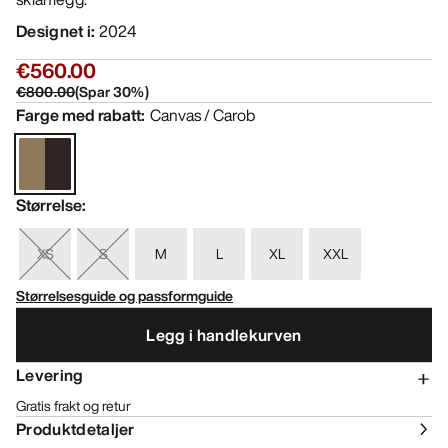
Designet i
:
2024
€560.00
€800.00
(
Spar
30
%)
Farge med rabatt
:
Canvas / Carob
Størrelse
:
XS
S
M
L
XL
XXL
Størrelsesguide og passformguide
Legg i handlekurven
Levering
Gratis frakt og retur
Produktdetaljer