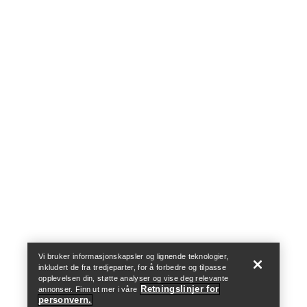
Help
Vi bruker informasjonskapsler og lignende teknologier,
inkludert de fra tredjeparter, for å forbedre og tilpasse
opplevelsen din, støtte analyser og vise deg relevante
Retningslinjer for
annonser. Finn ut mer i våre
personvern.