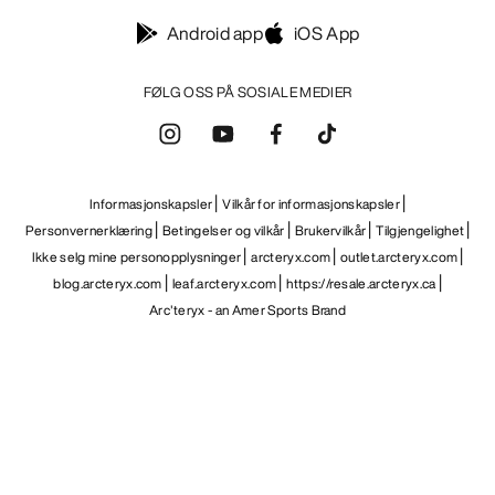
Android app
iOS App
FØLG OSS PÅ SOSIALE MEDIER
Informasjonskapsler
Vilkår for informasjonskapsler
Personvernerklæring
Betingelser og vilkår
Brukervilkår
Tilgjengelighet
Ikke selg mine personopplysninger
arcteryx.com
outlet.arcteryx.com
blog.arcteryx.com
leaf.arcteryx.com
https://resale.arcteryx.ca
Arc'teryx - an Amer Sports Brand