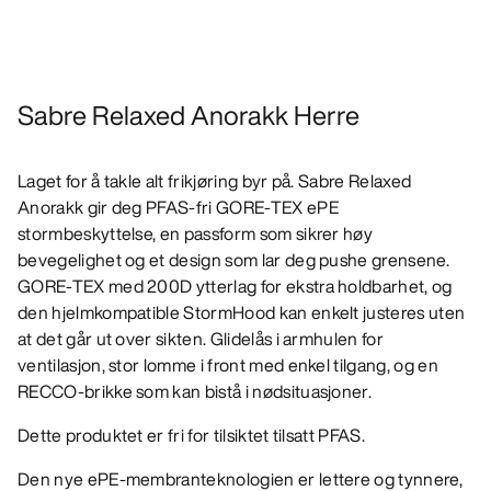
Sabre Relaxed Anorakk Herre
Laget for å takle alt frikjøring byr på. Sabre Relaxed
Anorakk gir deg PFAS-fri GORE-TEX ePE
stormbeskyttelse, en passform som sikrer høy
bevegelighet og et design som lar deg pushe grensene.
GORE-TEX med 200D ytterlag for ekstra holdbarhet, og
den hjelmkompatible StormHood kan enkelt justeres uten
at det går ut over sikten. Glidelås i armhulen for
ventilasjon, stor lomme i front med enkel tilgang, og en
RECCO-brikke som kan bistå i nødsituasjoner.
Dette produktet er fri for tilsiktet tilsatt PFAS.
Den nye ePE-membranteknologien er lettere og tynnere,