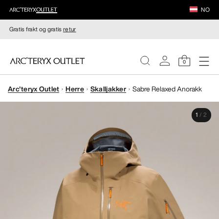
NO
Gratis frakt og gratis
retur
0
Arc'teryx Outlet
Herre
Skalljakker
Sabre Relaxed Anorakk
DAMER
1
/
2
HERRER