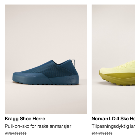
Kragg Shoe Herre
Norvan LD 4 Sko H
Pull-on-sko for raske anmarsjer
Tilpasningsdyktig l
€160.00
€170.00