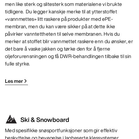
men like sterk og slitesterk som materialene vi brukte
tidligere. Du legger kanskje merke til at ytterstoffet
«vannmettes» litt raskere på produkter med ePE-
membran, men du kan være sikker på at dette ikke
påvirker vanntettheten til selve membranen. Hvis du
merker at stoffet blir vannmettet raskere enn du ønsker, er
det bare å vaske jakken og tørke den for å fjerne
oljeforurensningen og få DWR-behandlingen tilbake til sin
fulle styrke.
Les mer
Ski & Snowboard
Med spesifikke snøsportfunksjoner som gir effektiv
beskyttelse og bevegelse i lagbaserte klessystemer.