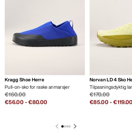
Kragg Shoe Herre
Norvan LD 4 Sko H
Pull-on-sko for raske anmarsjer
Tilpasningsdyktig l
€160.00
€170.00
€56.00
-
€80.00
€85.00
-
€119.0