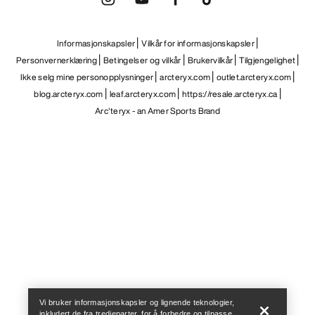
Informasjonskapsler
Vilkår for informasjonskapsler
Personvernerklæring
Betingelser og vilkår
Brukervilkår
Tilgjengelighet
Ikke selg mine personopplysninger
arcteryx.com
outlet.arcteryx.com
blog.arcteryx.com
leaf.arcteryx.com
https://resale.arcteryx.ca
Arc'teryx - an Amer Sports Brand
Help
Vi bruker informasjonskapsler og lignende teknologier,
inkludert de fra tredjeparter, for å forbedre og tilpasse