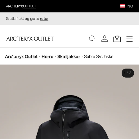
NO
Gratis frakt og gratis
retur
0
Arc'teryx Outlet
Herre
Skalljakker
Sabre SV Jakke
DAMER
1
/
3
HERRER