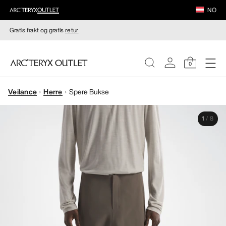
NO
Gratis frakt og gratis
retur
0
Veilance
Herre
Spere Bukse
DAMER
1
/
8
HERRER