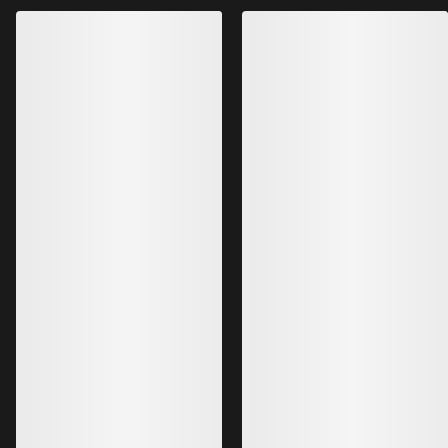
Gamma Bukse Herre
Serratus Bukse He
Helårs softshellbukse for klatring -
Vår mest tekniske so
med mer
klatring i fjellet
€200.00
€240.00
€140.00
€168.00