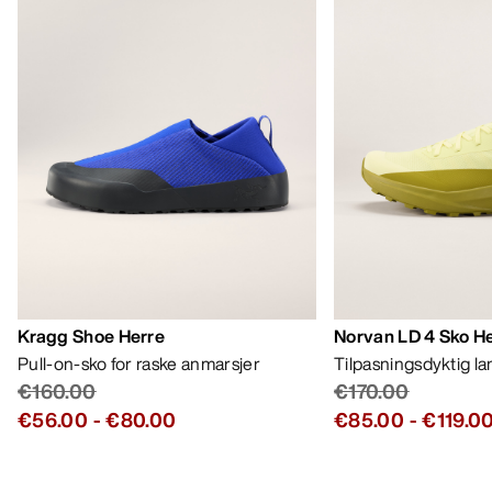
Kragg Shoe Herre
Norvan LD 4 Sko H
Pull-on-sko for raske anmarsjer
Tilpasningsdyktig l
€160.00
€170.00
€56.00
-
€80.00
€85.00
-
€119.0
HJELP
MIN KONTO