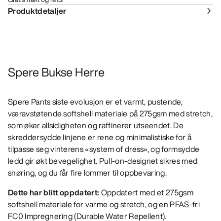
Produktdetaljer
Spere Bukse Herre
Spere Pants siste evolusjon er et varmt, pustende,
væravstøtende softshell materiale på 275gsm med stretch,
som øker allsidigheten og raffinerer utseendet. De
skreddersydde linjene er rene og minimalistiske for å
tilpasse seg vinterens «system of dress», og formsydde
ledd gir økt bevegelighet. Pull-on-designet sikres med
snøring, og du får fire lommer til oppbevaring.
Dette har blitt oppdatert:
Oppdatert med et 275gsm
softshell materiale for varme og stretch, og en PFAS-fri
FC0 Impregnering (Durable Water Repellent).