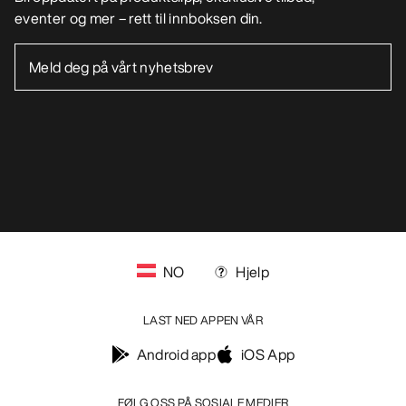
NO
Hjelp
LAST NED APPEN VÅR
Android app
iOS App
FØLG OSS PÅ SOSIALE MEDIER
Informasjonskapsler
Vilkår for informasjonskapsler
Personvernerklæring
Betingelser og vilkår
Brukervilkår
Tilgjengelighet
Ikke selg mine personopplysninger
arcteryx.com
outlet.arcteryx.com
blog.arcteryx.com
leaf.arcteryx.com
https://resale.arcteryx.ca
Arc'teryx - an Amer Sports Brand