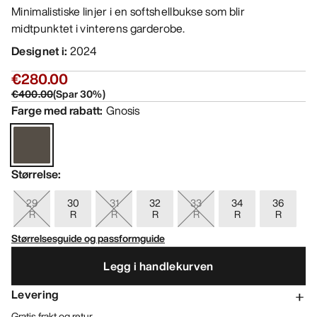
Minimalistiske linjer i en softshellbukse som blir
midtpunktet i vinterens garderobe.
Designet i
:
2024
€280.00
€400.00
(
Spar
30
%)
Farge med rabatt
:
Gnosis
Størrelse
:
29
30
31
32
33
34
36
R
R
R
R
R
R
R
Størrelsesguide og passformguide
Legg i handlekurven
Levering
Gratis frakt og retur