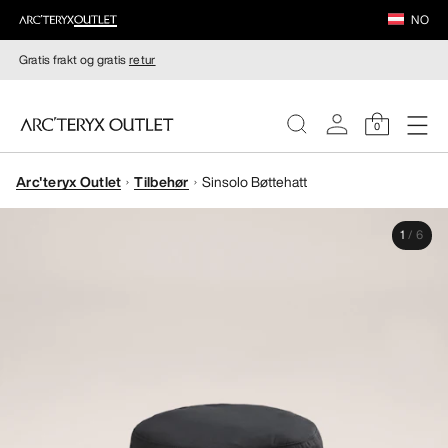
NO
Gratis frakt og gratis
retur
0
Arc'teryx Outlet
Tilbehør
Sinsolo Bøttehatt
DAMER
1
/
6
HERRER