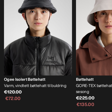
Ogee Isolert Bøttehatt
Bøttehatt
Varm, vindtett bøttehatt til buldring
GORE-TEX bøttehat
€120.00
sesong
€225.00
€72.00
€135.00