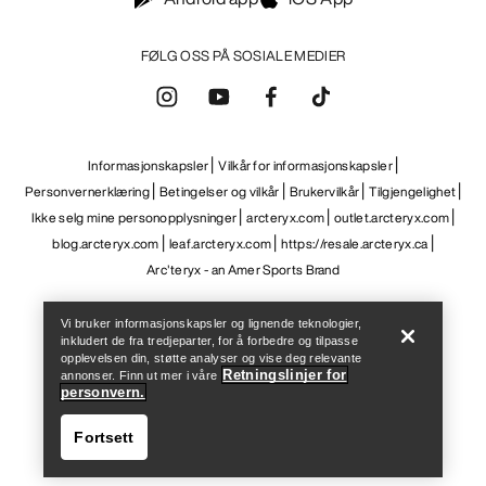
FØLG OSS PÅ SOSIALE MEDIER
Informasjonskapsler
Vilkår for informasjonskapsler
Personvernerklæring
Betingelser og vilkår
Brukervilkår
Tilgjengelighet
Ikke selg mine personopplysninger
arcteryx.com
outlet.arcteryx.com
blog.arcteryx.com
leaf.arcteryx.com
https://resale.arcteryx.ca
Help
Arc'teryx - an Amer Sports Brand
Vi bruker informasjonskapsler og lignende teknologier,
inkludert de fra tredjeparter, for å forbedre og tilpasse
opplevelsen din, støtte analyser og vise deg relevante
Retningslinjer for
annonser. Finn ut mer i våre
personvern.
Fortsett