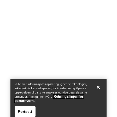
Help
Vi bruker informasjonskapsler og lignende teknologier,
inkludert de fra tredjeparter, for å forbedre og tilpasse
opplevelsen din, støtte analyser og vise deg relevante
Retningslinjer for
annonser. Finn ut mer i våre
personvern.
Fortsett