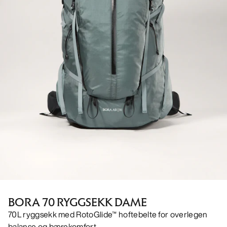
BORA 70 RYGGSEKK DAME
70L ryggsekk med RotoGlide™ hoftebelte for overlegen
balanse og bærekomfort.