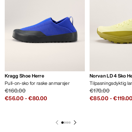
Kragg Shoe Herre
Norvan LD 4 Sko H
Pull-on-sko for raske anmarsjer
Tilpasningsdyktig l
€160.00
€170.00
€56.00
-
€80.00
€85.00
-
€119.0
HJELP
MIN KONTO