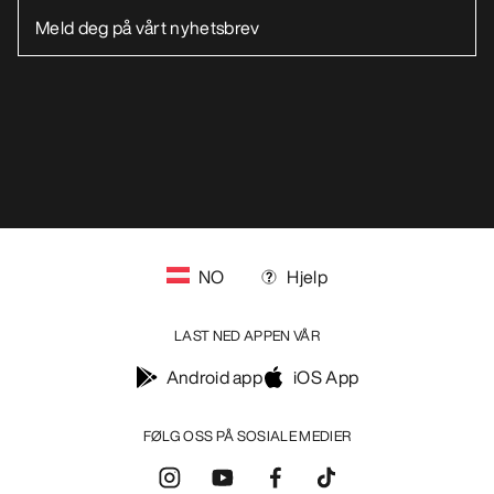
NO
Hjelp
LAST NED APPEN VÅR
Android app
iOS App
FØLG OSS PÅ SOSIALE MEDIER
Informasjonskapsler
Vilkår for informasjonskapsler
Personvernerklæring
Betingelser og vilkår
Brukervilkår
Tilgjengelighet
Ikke selg mine personopplysninger
arcteryx.com
outlet.arcteryx.com
blog.arcteryx.com
leaf.arcteryx.com
https://resale.arcteryx.ca
Arc'teryx - an Amer Sports Brand