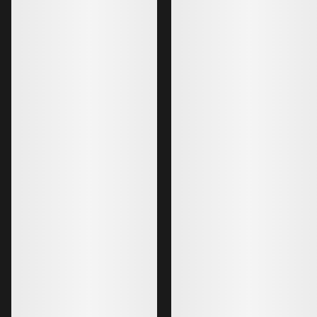
Liatris Long Kåpe Dame
Cerium Mid Kåpe 
GORE-TEX hiking skall som går
Vår lengste Cerium
nedenfor knærne
hette
€750.00
€500.00
€450.00
-
€525.00
€350.00