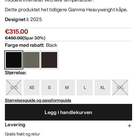
Dette produktet het tidligere Gamma Heavyweight kåpe.
Designet i
:
2025
€315.00
€450.00
(
Spar
30
%)
Farge med rabatt
:
Black
Størrelse
:
XXS
XS
S
M
L
XL
XXL
Størrelsesguide og passformguide
Legg i handlekurven
Levering
Gratis frakt og retur