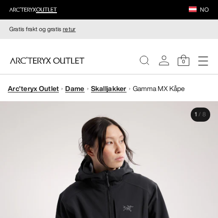
NO
Gratis frakt og gratis
retur
0
Arc'teryx Outlet
Dame
Skalljakker
Gamma MX Kåpe
DAMER
1
/
8
HERRER