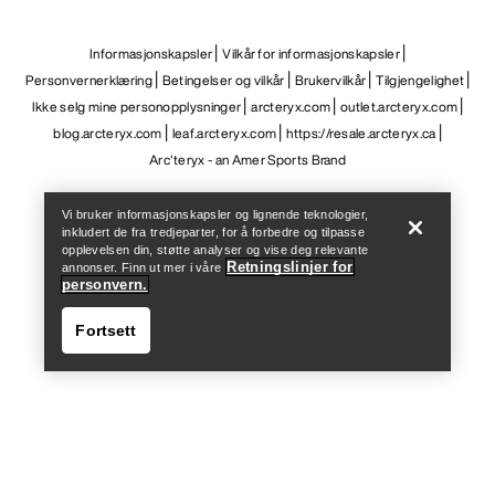
Help
Vi bruker informasjonskapsler og lignende teknologier,
inkludert de fra tredjeparter, for å forbedre og tilpasse
opplevelsen din, støtte analyser og vise deg relevante
Retningslinjer for
annonser. Finn ut mer i våre
personvern.
Fortsett
Help