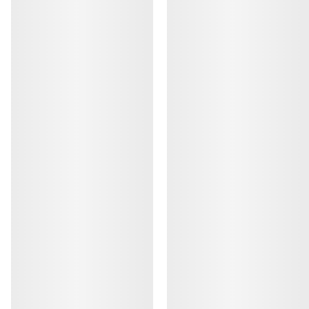
HJELP
MIN KONTO
VASK OG REPARASJON