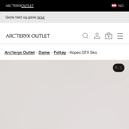
NO
Gratis frakt og gratis
retur
0
Arc'teryx Outlet
Dame
Fottøy
Kopec GTX Sko
DAMER
1
/
5
HERRER