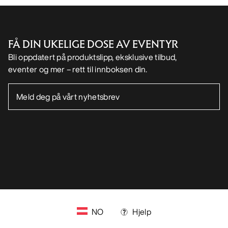
FØLG OSS PÅ SOSIALE MEDIER
Informasjonskapsler
Vilkår for informasjonskapsler
Personvernerklæring
Betingelser og vilkår
Brukervilkår
Tilgjengelighet
Ikke selg mine personopplysninger
arcteryx.com
outlet.arcteryx.com
blog.arcteryx.com
leaf.arcteryx.com
https://resale.arcteryx.ca
Arc'teryx - an Amer Sports Brand