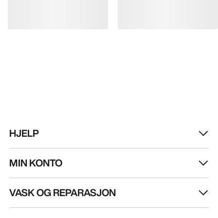
FÅ DIN UKELIGE DOSE AV EVENTYR
Bli oppdatert på produktslipp, eksklusive tilbud,
eventer og mer – rett til innboksen din.
NO
Hjelp
LAST NED APPEN VÅR
Android app
iOS App