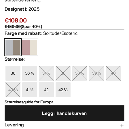
Designet i
:
2025
€108.00
€180.00
(
Spar
40
%)
Farge med rabatt
:
Solitude/Esoteric
Størrelse
:
36
36 ⅔
37 ⅓
38
38 ⅔
39 ⅓
40
40 ⅔
41 ⅓
42
42 ⅔
Størrelsesguide for Europa
Legg i handlekurven
Levering